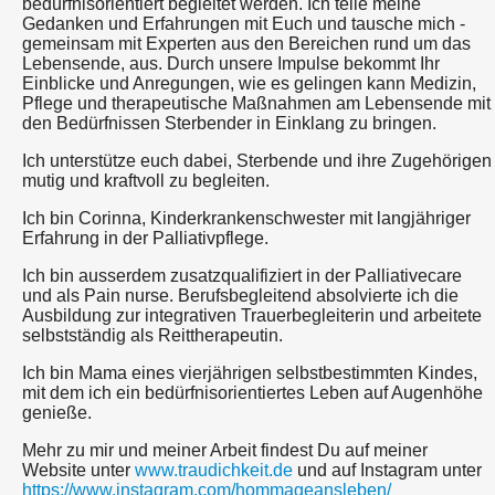
bedürfnisorientiert begleitet werden. Ich teile meine
Gedanken und Erfahrungen mit Euch und tausche mich -
gemeinsam mit Experten aus den Bereichen rund um das
Lebensende, aus. Durch unsere Impulse bekommt Ihr
Einblicke und Anregungen, wie es gelingen kann Medizin,
Pflege und therapeutische Maßnahmen am Lebensende mit
den Bedürfnissen Sterbender in Einklang zu bringen.
Ich unterstütze euch dabei, Sterbende und ihre Zugehörigen
mutig und kraftvoll zu begleiten.
Ich bin Corinna, Kinderkrankenschwester mit langjähriger
Erfahrung in der Palliativpflege.
Ich bin ausserdem zusatzqualifiziert in der Palliativecare
und als Pain nurse. Berufsbegleitend absolvierte ich die
Ausbildung zur integrativen Trauerbegleiterin und arbeitete
selbstständig als Reittherapeutin.
Ich bin Mama eines vierjährigen selbstbestimmten Kindes,
mit dem ich ein bedürfnisorientiertes Leben auf Augenhöhe
genieße.
Mehr zu mir und meiner Arbeit findest Du auf meiner
Website unter
www.traudichkeit.de
und auf Instagram unter
https://www.instagram.com/hommageansleben/