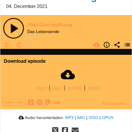
04. December 2021
#046 Über Hoffnung
Das Lebensende
00:00
Download episode
mp3
aac
vorbis
opus
Subscribe
All episodes
›
Audio herunterladen:
MP3
|
AAC
|
OGG
|
OPUS