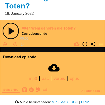
Toten?
19. January 2022
#047 Wem gehören die Toten?
Das Lebensende
00:00
Download episode
mp3
aac
vorbis
opus
Subscribe
All episodes
›
Audio herunterladen:
MP3
|
AAC
|
OGG
|
OPUS