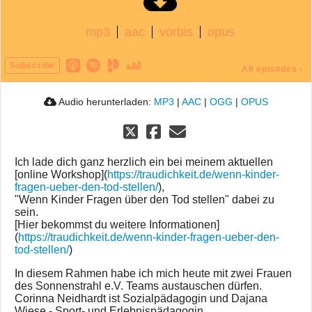
mp3
aac
vorbis
opus
Subscribe
All episodes
›
Audio herunterladen:
MP3
|
AAC
|
OGG
|
OPUS
Ich lade dich ganz herzlich ein bei meinem aktuellen
[online Workshop](
https://traudichkeit.de/wenn-kinder-
fragen-ueber-den-tod-stellen/
),
"Wenn Kinder Fragen über den Tod stellen" dabei zu
sein.
[Hier bekommst du weitere Informationen]
(
https://traudichkeit.de/wenn-kinder-fragen-ueber-den-
tod-stellen/
)
In diesem Rahmen habe ich mich heute mit zwei Frauen
des Sonnenstrahl e.V. Teams austauschen dürfen.
Corinna Neidhardt ist Sozialpädagogin und Dajana
Wiese - Sport- und Erlebnispädagogin.