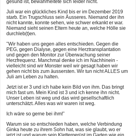
gesund ist, bewahrheitete sich leider nicht.
Juli war ein glückliches Kind bis er im Dezember 2019
starb. Ein Trugschluss sein Äusseres. Niemand der ihn
nicht kannte, konnte sehen, wie schwer erkankt er war.
Niemand sieht seinen Eltern heute an, welche Hölle sie
durchleb(t)en.
"Wir haben uns gegen alles entschieden. Gegen die
PEG, gegen Dialyse, gegen eine Herztransplantation
und gegen den Monitor zur Überwachung seiner
Herzfrequenz. Manchmal denke ich im Nachhinein -
vielleicht sind wir Monster weil wir gesagt haben wir
gehen nicht bis zum äussersten. Wir tun nicht ALLES um
Juli am Leben zu halten.
Jetzt ist er 3 und ich habe kein Bild von ihm. Das bringt
mich fast um. Mein Kind ist 3 und ich kenne ihn nicht.
Unser Leben ist weg und das wird gesellschaftlich
unterschätzt. Alles was wir waren ist weg.
Ich wäre so gerne bei ihm!"
Warum sie so entschieden haben, welche Verbindung
Ginka heute zu ihrem Sohn hat, was sie glaubt, wo er
jetzt ist und warum sein Klettergerüst im Garten wie ein