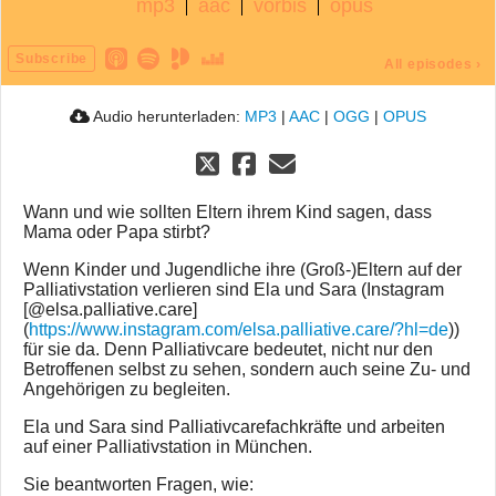
mp3
aac
vorbis
opus
Subscribe
All episodes
›
Audio herunterladen:
MP3
|
AAC
|
OGG
|
OPUS
Wann und wie sollten Eltern ihrem Kind sagen, dass
Mama oder Papa stirbt?
Wenn Kinder und Jugendliche ihre (Groß-)Eltern auf der
Palliativstation verlieren sind Ela und Sara (Instagram
[@elsa.palliative.care]
(
https://www.instagram.com/elsa.palliative.care/?hl=de
))
für sie da. Denn Palliativcare bedeutet, nicht nur den
Betroffenen selbst zu sehen, sondern auch seine Zu- und
Angehörigen zu begleiten.
Ela und Sara sind Palliativcarefachkräfte und arbeiten
auf einer Palliativstation in München.
Sie beantworten Fragen, wie: