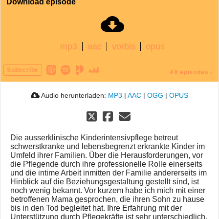
Download episode
mp3
aac
vorbis
opus
Subscribe
All episodes
›
Audio herunterladen:
MP3
|
AAC
|
OGG
|
OPUS
Die ausserklinische Kinderintensivpflege betreut
schwerstkranke und lebensbegrenzt erkrankte Kinder im
Umfeld ihrer Familien. Über die Herausforderungen, vor
die Pflegende durch ihre professionelle Rolle einerseits
und die intime Arbeit inmitten der Familie andererseits im
Hinblick auf die Beziehungsgestaltung gestellt sind, ist
noch wenig bekannt. Vor kurzem habe ich mich mit einer
betroffenen Mama gesprochen, die ihren Sohn zu hause
bis in den Tod begleitet hat. Ihre Erfahrung mit der
Unterstützung durch Pflegekräfte ist sehr unterschiedlich.