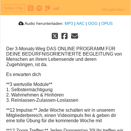
Subscribe
All episodes
›
Audio herunterladen:
MP3
|
AAC
|
OGG
|
OPUS
Der 3-Monats-Weg DAS ONLINE PROGRAMM FÜR
DEINE BEDÜRFNISORIENTIERTE BEGLEITUNG von
Menschen an ihrem Lebensende und deren
Zugehörigen, ist da.
Es erwarten dich
**3 wertvolle Module**
1. Selbstermächtigung
2. Wahrnehmen & Hinhören
3. Reinlassen-Zulassen-Loslassen
**12 Impulse:** Jede Woche schalten wir in unserem
Mitgliederbereich, einen Videoimpuls frei & geben dir
eine tolle Übung für die kommende Woche mit
**12 Zoom Treffen:** Jeden Donnerstag 20Uhr treffen wir