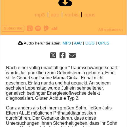
mp3
aac
vorbis
opus
Subscribe
All episodes
›
Audio herunterladen:
MP3
|
AAC
|
OGG
|
OPUS
Nach einer völlig unauffälligen "Traumschwangerschaft"
wurde Juli pünktlich zum Geburtstermin geboren. Eine
stille Geburt sagt seine Mama Ginka. Er hat nicht
geschrien. Er lag nur da und hat geguckt. An seinem
sechsten Lebenstag wurde Juli ein sehr seltener,
genetisch bedingter Energiestoffwechseldefekt
diagnostiziert. Gluten Acidurie Typ 2.
Ganz anders als bei ihrem großen Sohn, ließen Julis
Eltern ALLE möglichen Pränataldiagnostiken
durchführen. Der Gedanke daran, dass diese
Untersuchungen ihnen Sicherheit geben, dass ihr Sohn