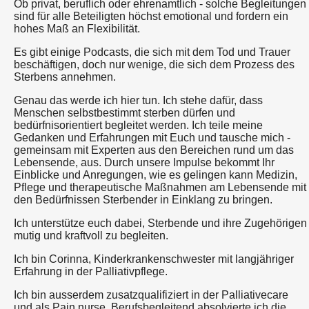
Ob privat, beruflich oder ehrenamtlich - solche Begleitungen
sind für alle Beteiligten höchst emotional und fordern ein
hohes Maß an Flexibilität.
Es gibt einige Podcasts, die sich mit dem Tod und Trauer
beschäftigen, doch nur wenige, die sich dem Prozess des
Sterbens annehmen.
Genau das werde ich hier tun. Ich stehe dafür, dass
Menschen selbstbestimmt sterben dürfen und
bedürfnisorientiert begleitet werden. Ich teile meine
Gedanken und Erfahrungen mit Euch und tausche mich -
gemeinsam mit Experten aus den Bereichen rund um das
Lebensende, aus. Durch unsere Impulse bekommt Ihr
Einblicke und Anregungen, wie es gelingen kann Medizin,
Pflege und therapeutische Maßnahmen am Lebensende mit
den Bedürfnissen Sterbender in Einklang zu bringen.
Ich unterstütze euch dabei, Sterbende und ihre Zugehörigen
mutig und kraftvoll zu begleiten.
Ich bin Corinna, Kinderkrankenschwester mit langjähriger
Erfahrung in der Palliativpflege.
Ich bin ausserdem zusatzqualifiziert in der Palliativecare
und als Pain nurse. Berufsbegleitend absolvierte ich die