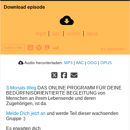
Download episode
mp3
aac
vorbis
opus
Subscribe
All episodes
›
Audio herunterladen:
MP3
|
AAC
|
OGG
|
OPUS
3-Monats-Weg
DAS ONLINE PROGRAMM FÜR DEINE
BEDÜRFNISORIENTIERTE BEGLEITUNG von
Menschen an ihrem Lebensende und deren
Zugehörigen, ist da.
Melde Dich jetzt an
und werde Teil dieser wachsenden
Gruppe :)
Es erwarten dich